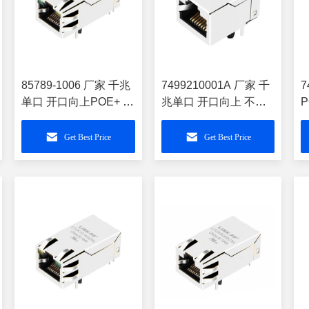
85789-1006 厂家 千兆
7499210001A 厂家 千
7
单口 开口向上POE+ 左
兆单口 开口向上 不带
绿右黄灯90度长款网络
灯不带弹90度外壳网络
RJ45连接器
插口RJ45 母座
L
Get Best Price
Get Best Price
LPJK2070AHNL
LPJ16624DNL