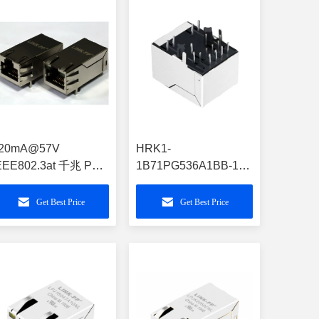
20mA@57V
HRK1-
EEE802.3at 千兆 POE
1B71PG536A1BB-1R
j45 连接
千兆POE+ RJ45
-10/100/1000M 单口
HRK1-1B71PG5-36A
Get Best Price
Get Best Price
ED
A70-112-331N126