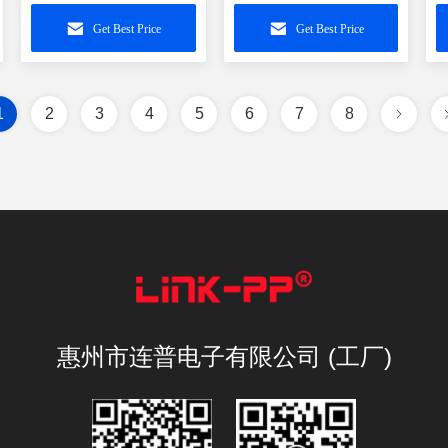
器 POE 原装替代 RJP-
原装替代 HY901184A
原
003TC1
/
Get Best Price
Get Best Price
0
1
2
3
4
5
6
7
8
惠州市连普电子有限公司 (工厂)