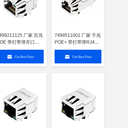
499211125 厂家 百兆
7499511001 厂家 千兆
POE 带灯带弹开口向
POE+ 带灯带弹RJ45
上RJ45网络接口插件
网络接口 连接器
PJ16047A10NL
LPJK2069CNL
Get Best Price
Get Best Price