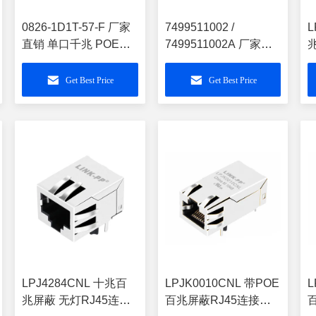
0826-1D1T-57-F 厂家
7499511002 /
L
直销 单口千兆 POE长
7499511002A 厂家直
32.5mmRJ45连接器接
销 单口千兆 POE+加长
口 LPJK1014AGNL
款RJ45连接器接口插
7
Get Best Price
Get Best Price
座 LPJK6069CNL
M
LPJ4284CNL 十兆百
LPJK0010CNL 带POE
L
兆屏蔽 无灯RJ45连接
百兆屏蔽RJ45连接器