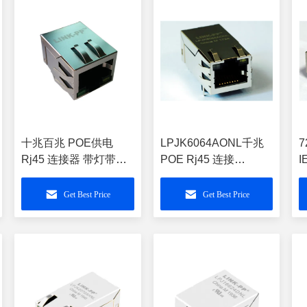
十兆百兆 POE供电
LPJK6064AONL千兆
7
Rj45 连接器 带灯带弹
POE Rj45 连接
I
直插 单口
器-10/100/1000M-POE
R
LPJ0049GDNL
供电 带 灯直插 单口
器
Get Best Price
Get Best Price
720mA@48-57V
L