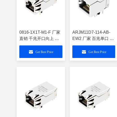
0816-1X1T-M1-F 厂家
ARJM11D7-114-AB-
直销 千兆开口向上 支
EW2 厂家 百兆单口 开
持POE不带灯带弹
口向上 POE左绿右黄
10P8C单口 集成式
灯90度RJ45连接器插
Get Best Price
Get Best Price
RJ45模块插座
件LPJ16677BENL
LPJK6065CNL