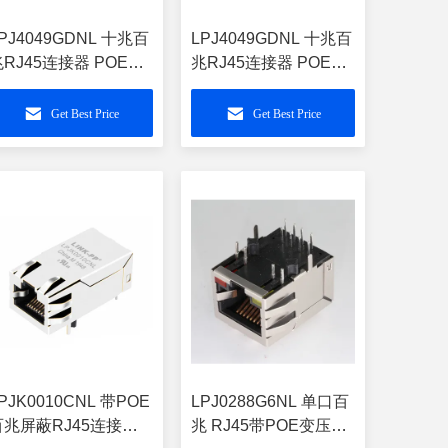
PJ4049GDNL 十兆百
LPJ4049GDNL 十兆百
兆RJ45连接器 POE供
兆RJ45连接器 POE供
电 原装兼容
电 原装兼容 XPJG-
499211121A /
PL4TI-10F6-YG1-ELH
Get Best Price
Get Best Price
IC66011-5171T-LF3
PJK0010CNL 带POE
LPJ0288G6NL 单口百
百兆屏蔽RJ45连接器
兆 RJ45带POE变压器