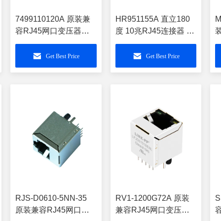
7499110120A 原装兼
HR951155A 直立180
M
容RJ45网口变压器
度 10兆RJ45连接器 带
LPJD4720BENL
屏蔽带灯
器
LPJD0055BANL
Get Best Price
Get Best Price
RJS-D0610-5NN-35
RV1-1200G72A 原装
S
原装兼容RJ45网口变
兼容RJ45网口变压器