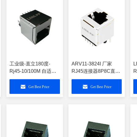
工业级-直立180度-
ARV11-3824I 厂家
L
Rj45-10/100M 自适应
RJ45连接器8P8C直立
LPJD4012BENL 屏蔽-
母座180度带壳水晶头
H
带灯
插座网口
Get Best Price
Get Best Price
LPJD4620DNL