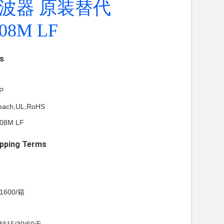
波器 原装替代
08M LF
ls
P
each,UL,RoHS
08M LF
pping Terms
1600/箱