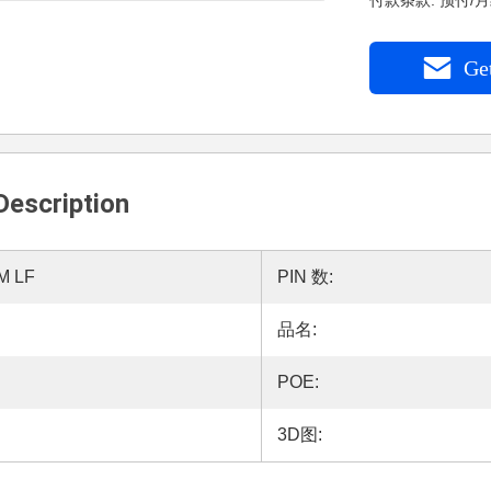
付款条款: 预付/月结
Get
Description
M LF
PIN 数:
品名:
POE:
3D图: