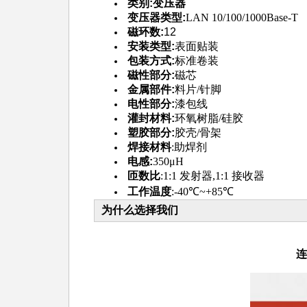
类别:变压器
变压器类型:
LAN 10/100/1000Base-T
磁环数:
12
安装类型:
表面贴装
包装方式:
标准卷装
磁性部分:
磁芯
金属部件:
料片/针脚
电性部分:
漆包线
灌封材料:
环氧树脂/硅胶
塑胶部分:
胶壳/骨架
焊接材料
:助焊剂
电感:
350μH
匝数比
:1:1 发射器,1:1 接收器
工作温度
:-40℃~+85℃
为什么选择我们
连