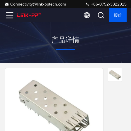
Connectivity@link-pptech.com
+86-0752-3322915
报价
产品详情