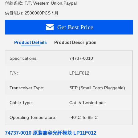
付款条款: T/T, Western Union,Paypal
供货能力: 2500000PCS / 月
Get Best Price
Product Details
Product Description
Specifications:
74737-0010
P/N:
LP11F012
Transceiver Type:
SFP (Small Form Pluggable)
Cable Type:
Cat. 5 Twisted-pair
Operating Temperature:
-40°C To 85°C
74737-0010 原装兼容光纤模块 LP11F012